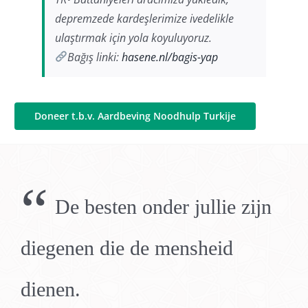
depremzede kardeşlerimize ivedelikle
ulaştırmak için yola koyuluyoruz.
Bağış linki:
hasene.nl/bagis-yap
Doneer t.b.v. Aardbeving Noodhulp Turkije
“
De besten onder jullie zijn
diegenen die de mensheid
dienen.